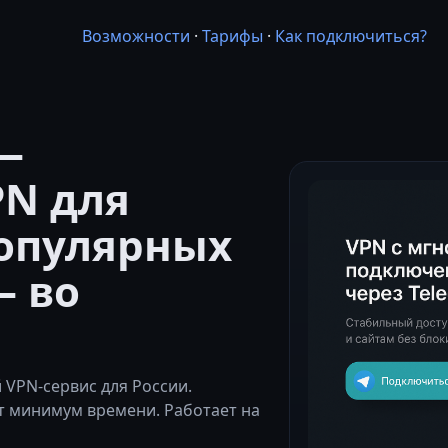
Возможности
·
Тарифы
·
Как подключиться?
—
PN для
популярных
— во
VPN-сервис для России.
т минимум времени. Работает на