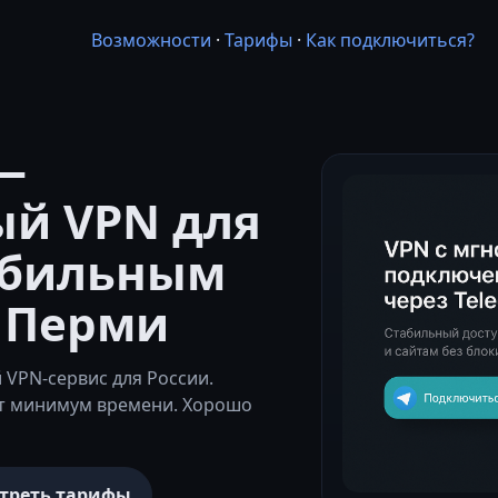
Возможности
·
Тарифы
·
Как подключиться?
—
ый VPN для
абильным
 Перми
VPN-сервис для России.
ет минимум времени. Хорошо
треть тарифы