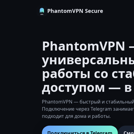
PhantomVPN Secure
PhantomVPN 
универсальн
работы со ст
доступом — в
PhantomVPN — быстрый и стабильный 
Подключение через Telegram занима
подходит для дома и работы.
Подключиться в Telegram
Смо