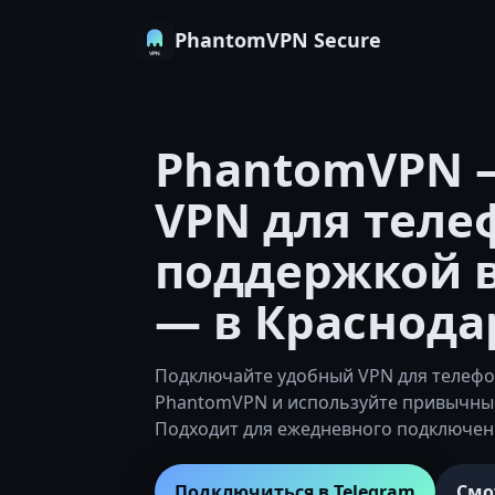
PhantomVPN Secure
PhantomVPN 
VPN для теле
поддержкой в
— в Краснода
Подключайте удобный VPN для телефо
PhantomVPN и используйте привычные
Подходит для ежедневного подключен
Подключиться в Telegram
Смо