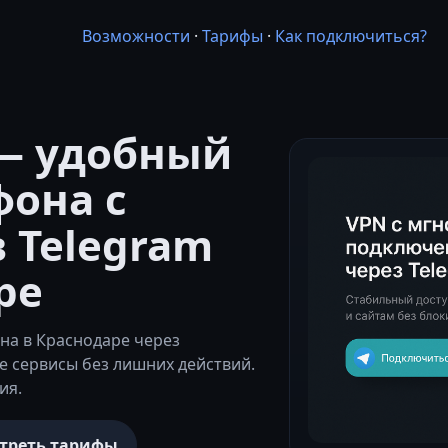
Возможности
·
Тарифы
·
Как подключиться?
— удобный
фона с
 Telegram
ре
на в Краснодаре через
 сервисы без лишних действий.
ия.
треть тарифы