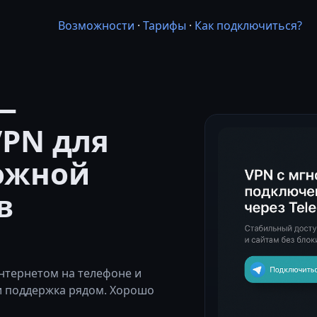
Возможности
·
Тарифы
·
Как подключиться?
—
PN для
ожной
в
нтернетом на телефоне и
и поддержка рядом. Хорошо