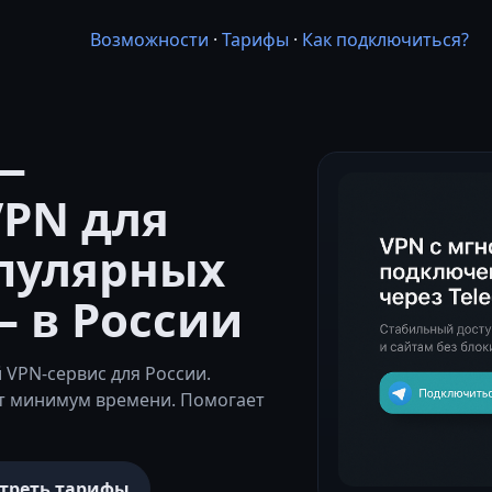
Возможности
·
Тарифы
·
Как подключиться?
—
PN для
опулярных
— в России
VPN-сервис для России.
т минимум времени. Помогает
треть тарифы