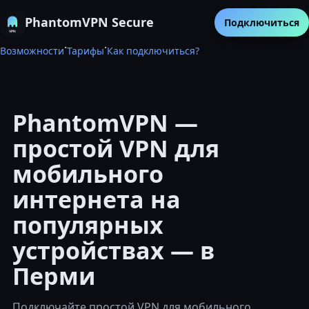
PhantomVPN Secure
Подключиться
·
·
Возможности
Тарифы
Как подключиться?
PhantomVPN —
простой VPN для
мобильного
интернета на
популярных
устройствах — в
Перми
Подключайте простой VPN для мобильного