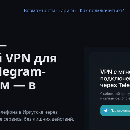
Возможности
·
Тарифы
·
Как подключиться?
—
 VPN для
legram-
м — в
лефона в Иркутске через
 сервисы без лишних действий.