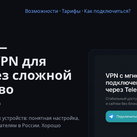
Возможности
·
Тарифы
·
Как подключиться?
—
PN для
ез сложной
во
е
устройств: понятная настройка,
ателям в России. Хорошо