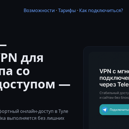
Возможности
·
Тарифы
·
Как подключиться?
—
PN для
па со
доступом —
ортный онлайн-доступ в Туле
йка выполняется без лишних