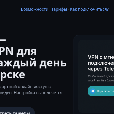
Возможности
·
Тарифы
·
Как подключиться?
—
PN для
каждый день
рске
ортный онлайн-доступ в
видео. Настройка выполняется
треть тарифы