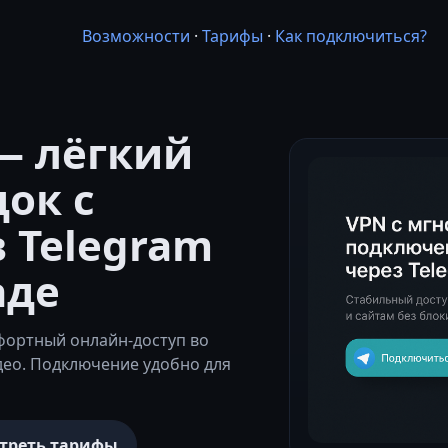
Возможности
·
Тарифы
·
Как подключиться?
— лёгкий
док с
 Telegram
аде
фортный онлайн-доступ во
део. Подключение удобно для
треть тарифы