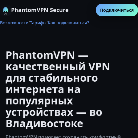
PhantomVPN Secure
Подключиться
·
·
Возможности
Тарифы
Как подключиться?
PhantomVPN —
качественный VPN
для стабильного
интернета на
популярных
устройствах — во
Владивостоке
PhantomVPN помогает сохранить комфортный