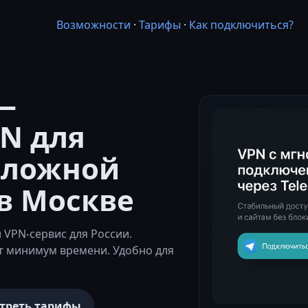
Возможности
·
Тарифы
·
Как подключиться?
—
N для
сложной
в Москве
VPN-сервис для России.
т минимум времени. Удобно для
треть тарифы